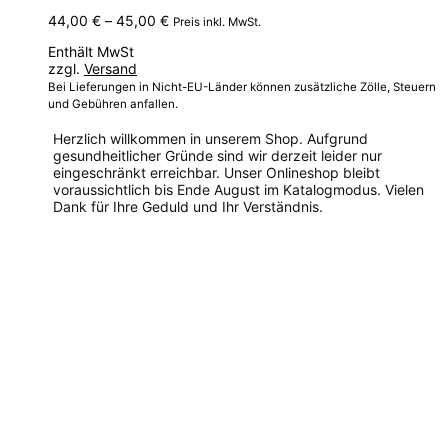
Preisspanne:
44,00
€
–
45,00
€
Preis inkl. MwSt.
44,00 €
Enthält MwSt
bis
zzgl.
Versand
45,00 €
Bei Lieferungen in Nicht-EU-Länder können zusätzliche Zölle, Steuern
und Gebühren anfallen.
Herzlich willkommen in unserem Shop. Aufgrund
gesundheitlicher Gründe sind wir derzeit leider nur
eingeschränkt erreichbar. Unser Onlineshop bleibt
voraussichtlich bis Ende August im Katalogmodus. Vielen
Dank für Ihre Geduld und Ihr Verständnis.
Dieses
Produkt
weist
mehrere
Varianten
auf.
Die
Optionen
können
auf
der
Produktseite
gewählt