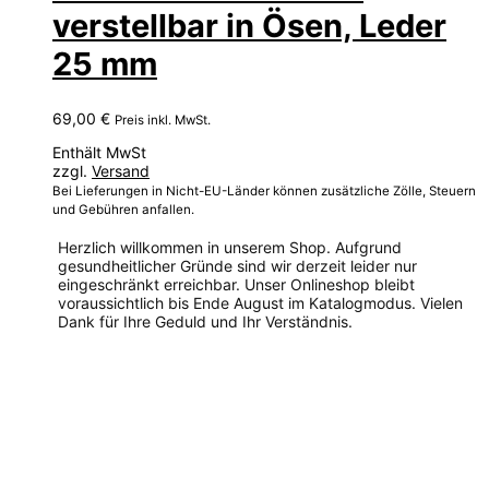
verstellbar in Ösen, Leder
25 mm
69,00
€
Preis inkl. MwSt.
Enthält MwSt
zzgl.
Versand
Bei Lieferungen in Nicht-EU-Länder können zusätzliche Zölle, Steuern
und Gebühren anfallen.
Herzlich willkommen in unserem Shop. Aufgrund
gesundheitlicher Gründe sind wir derzeit leider nur
eingeschränkt erreichbar. Unser Onlineshop bleibt
voraussichtlich bis Ende August im Katalogmodus. Vielen
Dank für Ihre Geduld und Ihr Verständnis.
Dieses
Produkt
weist
mehrere
Varianten
auf.
Die