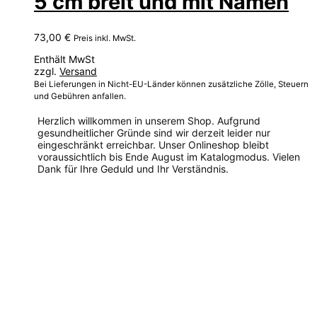
5 cm breit und mit Namen
73,00
€
Preis inkl. MwSt.
Enthält MwSt
zzgl.
Versand
Bei Lieferungen in Nicht-EU-Länder können zusätzliche Zölle, Steuern
und Gebühren anfallen.
Herzlich willkommen in unserem Shop. Aufgrund
gesundheitlicher Gründe sind wir derzeit leider nur
eingeschränkt erreichbar. Unser Onlineshop bleibt
voraussichtlich bis Ende August im Katalogmodus. Vielen
Dank für Ihre Geduld und Ihr Verständnis.
Dieses
Produkt
weist
mehrere
Varianten
auf.
Die
Optionen
können
auf
der