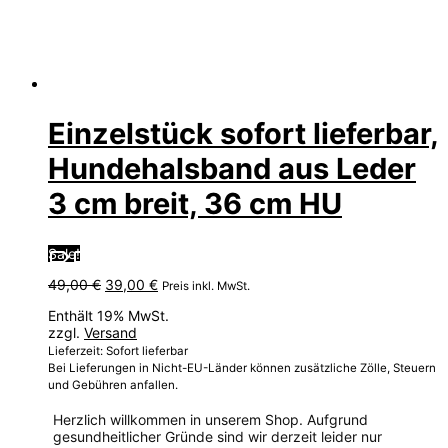
Einzelstück sofort lieferbar,
Hundehalsband aus Leder
3 cm breit, 36 cm HU
Sale!
Ursprünglicher
Aktueller
49,00
€
39,00
€
Preis inkl. MwSt.
Preis
Preis
Enthält 19% MwSt.
war:
ist:
zzgl.
Versand
49,00 €
39,00 €.
Lieferzeit: Sofort lieferbar
Bei Lieferungen in Nicht-EU-Länder können zusätzliche Zölle, Steuern
und Gebühren anfallen.
Herzlich willkommen in unserem Shop. Aufgrund
gesundheitlicher Gründe sind wir derzeit leider nur