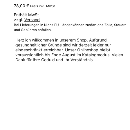
78,00
€
Preis inkl. MwSt.
Enthält MwSt
zzgl.
Versand
Bei Lieferungen in Nicht-EU-Länder können zusätzliche Zölle, Steuern
und Gebühren anfallen.
Herzlich willkommen in unserem Shop. Aufgrund
gesundheitlicher Gründe sind wir derzeit leider nur
eingeschränkt erreichbar. Unser Onlineshop bleibt
voraussichtlich bis Ende August im Katalogmodus. Vielen
Dank für Ihre Geduld und Ihr Verständnis.
Dieses
Produkt
weist
mehrere
Varianten
auf.
Die
Optionen
können
auf
der
Produktseite
gewählt