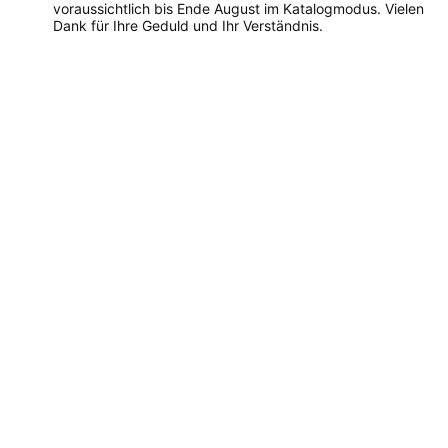
voraussichtlich bis Ende August im Katalogmodus. Vielen
Dank für Ihre Geduld und Ihr Verständnis.
Dieses
Produkt
weist
mehrere
Varianten
auf.
Die
Optionen
können
auf
der
Produktseite
gewählt
werden