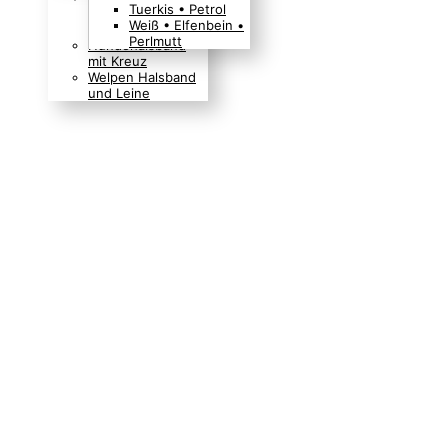
Tuerkis • Petrol
Boho Indianer
Weiß • Elfenbein •
Hippie Look
Perlmutt
Hundehalsband
mit Kreuz
Welpen Halsband
und Leine