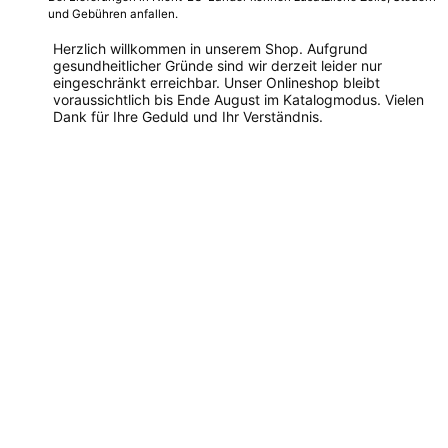
und Gebühren anfallen.
Herzlich willkommen in unserem Shop. Aufgrund
gesundheitlicher Gründe sind wir derzeit leider nur
eingeschränkt erreichbar. Unser Onlineshop bleibt
voraussichtlich bis Ende August im Katalogmodus. Vielen
Dank für Ihre Geduld und Ihr Verständnis.
Dieses
Produkt
weist
mehrere
Varianten
auf.
Die
Optionen
können
auf
der
Produktseite
gewählt
werden