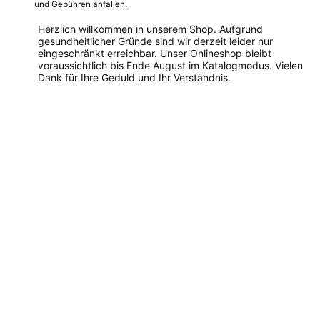
und Gebühren anfallen.
Herzlich willkommen in unserem Shop. Aufgrund
gesundheitlicher Gründe sind wir derzeit leider nur
eingeschränkt erreichbar. Unser Onlineshop bleibt
voraussichtlich bis Ende August im Katalogmodus. Vielen
Dank für Ihre Geduld und Ihr Verständnis.
Dieses
Produkt
weist
mehrere
Varianten
auf.
Die
Optionen
können
auf
der
Produktseite
gewählt
werden