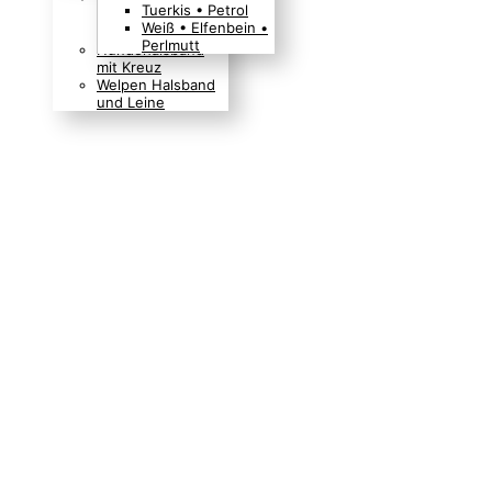
Tuerkis • Petrol
Boho Indianer
Weiß • Elfenbein •
Hippie Look
Perlmutt
Hundehalsband
mit Kreuz
Welpen Halsband
und Leine