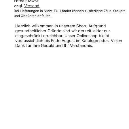
Enthält MwSt
bis
zzgl.
Versand
59,00 €
Bei Lieferungen in Nicht-EU-Länder können zusätzliche Zölle, Steuern
und Gebühren anfallen.
Herzlich willkommen in unserem Shop. Aufgrund
gesundheitlicher Gründe sind wir derzeit leider nur
eingeschränkt erreichbar. Unser Onlineshop bleibt
voraussichtlich bis Ende August im Katalogmodus. Vielen
Dank für Ihre Geduld und Ihr Verständnis.
Dieses
Produkt
weist
mehrere
Varianten
auf.
Die
Optionen
können
auf
der
Produktseite
gewählt
werden