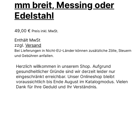
mm breit, Messing oder
Edelstahl
49,00
€
Preis inkl. MwSt.
Enthält MwSt
zzgl.
Versand
Bei Lieferungen in Nicht-EU-Länder können zusätzliche Zölle, Steuern
und Gebühren anfallen.
Herzlich willkommen in unserem Shop. Aufgrund
gesundheitlicher Gründe sind wir derzeit leider nur
eingeschränkt erreichbar. Unser Onlineshop bleibt
voraussichtlich bis Ende August im Katalogmodus. Vielen
Dank für Ihre Geduld und Ihr Verständnis.
Dieses
Produkt
weist
mehrere
Varianten
auf.
Die
Optionen