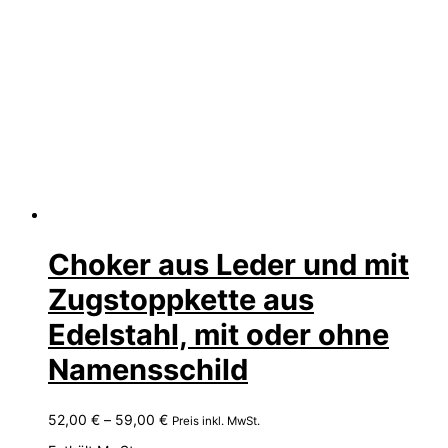
Choker aus Leder und mit
Zugstoppkette aus
Edelstahl, mit oder ohne
Namensschild
Preisspanne:
52,00
€
–
59,00
€
Preis inkl. MwSt.
52,00 €