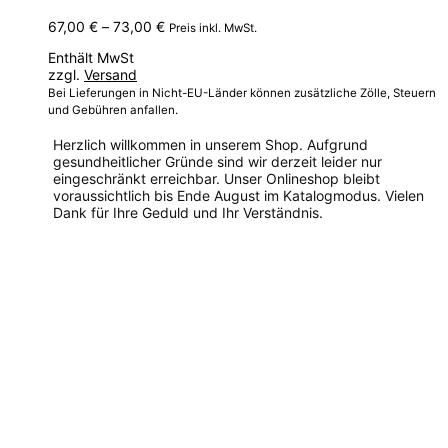
Preisspanne:
67,00
€
–
73,00
€
Preis inkl. MwSt.
67,00 €
Enthält MwSt
bis
zzgl.
Versand
73,00 €
Bei Lieferungen in Nicht-EU-Länder können zusätzliche Zölle, Steuern
und Gebühren anfallen.
Herzlich willkommen in unserem Shop. Aufgrund
gesundheitlicher Gründe sind wir derzeit leider nur
eingeschränkt erreichbar. Unser Onlineshop bleibt
voraussichtlich bis Ende August im Katalogmodus. Vielen
Dank für Ihre Geduld und Ihr Verständnis.
Dieses
Produkt
weist
mehrere
Varianten
auf.
Die
Optionen
können
auf
der
Produktseite