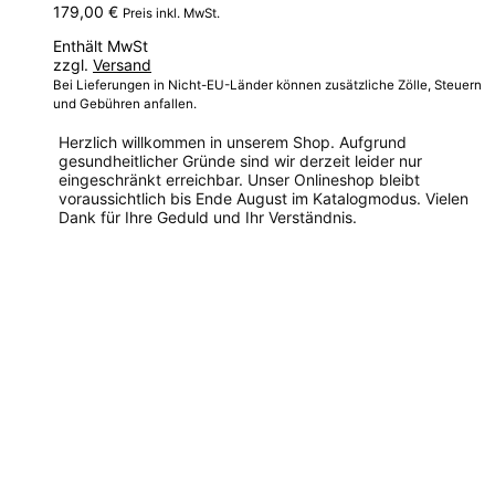
179,00
€
Preis inkl. MwSt.
Enthält MwSt
zzgl.
Versand
Bei Lieferungen in Nicht-EU-Länder können zusätzliche Zölle, Steuern
und Gebühren anfallen.
Herzlich willkommen in unserem Shop. Aufgrund
gesundheitlicher Gründe sind wir derzeit leider nur
eingeschränkt erreichbar. Unser Onlineshop bleibt
voraussichtlich bis Ende August im Katalogmodus. Vielen
Dank für Ihre Geduld und Ihr Verständnis.
Dieses
Produkt
weist
mehrere
Varianten
auf.
Die
Optionen
können
auf
der
Produktseite
gewählt