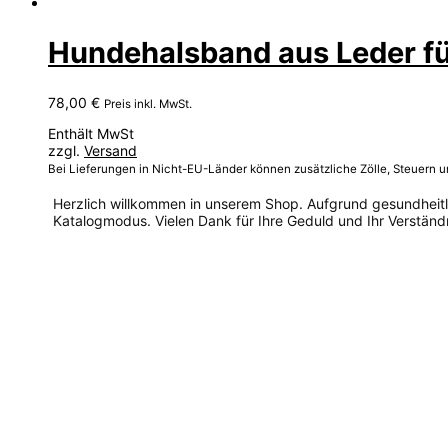
Hundehalsband aus Leder für
78,00
€
Preis inkl. MwSt.
Enthält MwSt
zzgl.
Versand
Bei Lieferungen in Nicht-EU-Länder können zusätzliche Zölle, Steuern 
Herzlich willkommen in unserem Shop. Aufgrund gesundheitlic
Katalogmodus. Vielen Dank für Ihre Geduld und Ihr Verständn
Dieses
Produkt
weist
mehrere
Varianten
auf.
Die
Optionen
können
auf
der
Produktseite