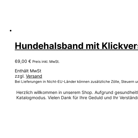
Hundehalsband mit Klickver
69,00
€
Preis inkl. MwSt.
Enthält MwSt
zzgl.
Versand
Bei Lieferungen in Nicht-EU-Länder können zusätzliche Zölle, Steuern 
Herzlich willkommen in unserem Shop. Aufgrund gesundheitlic
Katalogmodus. Vielen Dank für Ihre Geduld und Ihr Verständn
Dieses
Produkt
weist
mehrere
Varianten
auf.