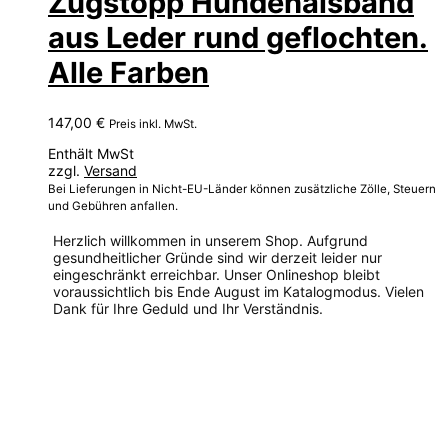
Zugstopp Hundehalsband
aus Leder rund geflochten.
Alle Farben
147,00
€
Preis inkl. MwSt.
Enthält MwSt
zzgl.
Versand
Bei Lieferungen in Nicht-EU-Länder können zusätzliche Zölle, Steuern
und Gebühren anfallen.
Herzlich willkommen in unserem Shop. Aufgrund
gesundheitlicher Gründe sind wir derzeit leider nur
eingeschränkt erreichbar. Unser Onlineshop bleibt
voraussichtlich bis Ende August im Katalogmodus. Vielen
Dank für Ihre Geduld und Ihr Verständnis.
Dieses
Produkt
weist
mehrere
Varianten
auf.
Die