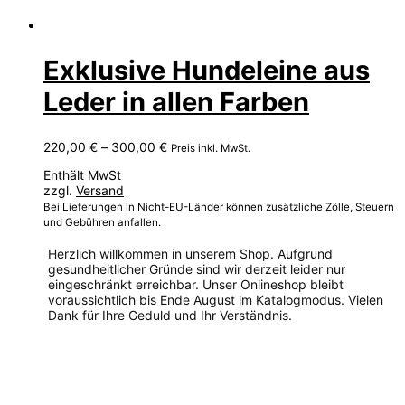
Exklusive Hundeleine aus
Leder in allen Farben
Preisspanne:
220,00
€
–
300,00
€
Preis inkl. MwSt.
220,00 €
Enthält MwSt
bis
zzgl.
Versand
300,00 €
Bei Lieferungen in Nicht-EU-Länder können zusätzliche Zölle, Steuern
und Gebühren anfallen.
Herzlich willkommen in unserem Shop. Aufgrund
gesundheitlicher Gründe sind wir derzeit leider nur
eingeschränkt erreichbar. Unser Onlineshop bleibt
voraussichtlich bis Ende August im Katalogmodus. Vielen
Dank für Ihre Geduld und Ihr Verständnis.
Dieses
Produkt
weist
mehrere