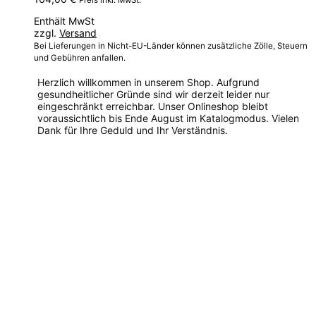
Enthält MwSt
zzgl.
Versand
Bei Lieferungen in Nicht-EU-Länder können zusätzliche Zölle, Steuern
und Gebühren anfallen.
Herzlich willkommen in unserem Shop. Aufgrund
gesundheitlicher Gründe sind wir derzeit leider nur
eingeschränkt erreichbar. Unser Onlineshop bleibt
voraussichtlich bis Ende August im Katalogmodus. Vielen
Dank für Ihre Geduld und Ihr Verständnis.
Dieses
Produkt
weist
mehrere
Varianten
auf.
Die
Optionen
können
auf
der
Produktseite
gewählt
werden