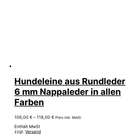
Hundeleine aus Rundleder
6 mm Nappaleder in allen
Farben
Preisspanne:
106,00
€
–
118,00
€
Preis inkl. MwSt.
106,00 €
Enthält MwSt
bis
zzgl.
Versand
118,00 €