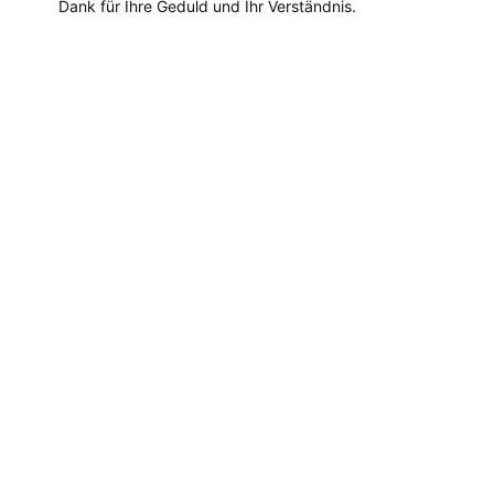
Dank für Ihre Geduld und Ihr Verständnis.
Dieses
Produkt
weist
mehrere
Varianten
auf.
Die
Optionen
können
auf
der
Produktseite
gewählt
werden