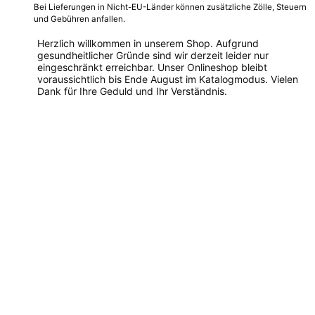
Bei Lieferungen in Nicht-EU-Länder können zusätzliche Zölle, Steuern
und Gebühren anfallen.
Herzlich willkommen in unserem Shop. Aufgrund
gesundheitlicher Gründe sind wir derzeit leider nur
eingeschränkt erreichbar. Unser Onlineshop bleibt
voraussichtlich bis Ende August im Katalogmodus. Vielen
Dank für Ihre Geduld und Ihr Verständnis.
Dieses
Produkt
weist
mehrere
Varianten
auf.
Die
Optionen
können
auf
der
Produktseite
gewählt
werden