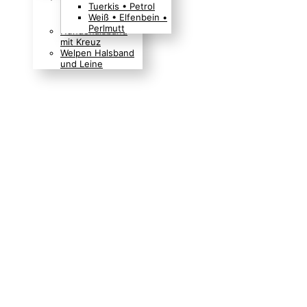
Tuerkis • Petrol
Boho Indianer
Weiß • Elfenbein •
Hippie Look
Perlmutt
Hundehalsband
mit Kreuz
Welpen Halsband
und Leine