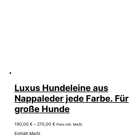
Luxus Hundeleine aus
Nappaleder jede Farbe. Für
große Hunde
Preisspanne:
190,00
€
–
270,00
€
Preis inkl. MwSt.
190,00 €
Enthält MwSt
bis