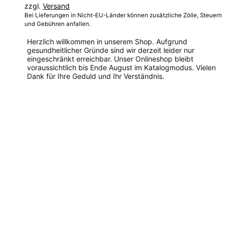
zzgl.
Versand
270,00 €
Bei Lieferungen in Nicht-EU-Länder können zusätzliche Zölle, Steuern
und Gebühren anfallen.
Herzlich willkommen in unserem Shop. Aufgrund
gesundheitlicher Gründe sind wir derzeit leider nur
eingeschränkt erreichbar. Unser Onlineshop bleibt
voraussichtlich bis Ende August im Katalogmodus. Vielen
Dank für Ihre Geduld und Ihr Verständnis.
Dieses
Produkt
weist
mehrere
Varianten
auf.
Die
Optionen
können
auf
der
Produktseite
gewählt
werden