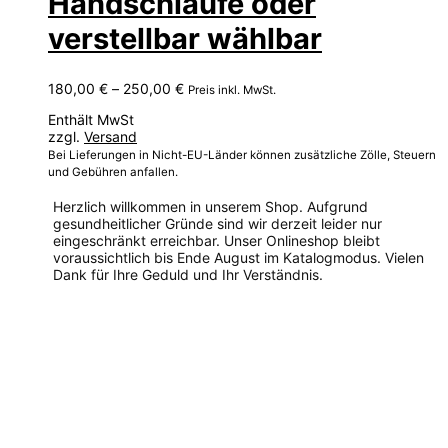
Handschlaufe oder
verstellbar wählbar
Preisspanne:
180,00
€
–
250,00
€
Preis inkl. MwSt.
180,00 €
Enthält MwSt
bis
zzgl.
Versand
250,00 €
Bei Lieferungen in Nicht-EU-Länder können zusätzliche Zölle, Steuern
und Gebühren anfallen.
Herzlich willkommen in unserem Shop. Aufgrund
gesundheitlicher Gründe sind wir derzeit leider nur
eingeschränkt erreichbar. Unser Onlineshop bleibt
voraussichtlich bis Ende August im Katalogmodus. Vielen
Dank für Ihre Geduld und Ihr Verständnis.
Dieses
Produkt
weist
mehrere
Varianten
auf.
Die
Optionen
können