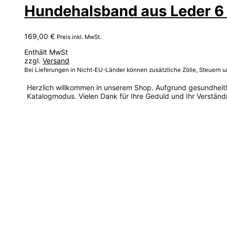
Hundehalsband aus Leder 6 
169,00
€
Preis inkl. MwSt.
Enthält MwSt
zzgl.
Versand
Bei Lieferungen in Nicht-EU-Länder können zusätzliche Zölle, Steuern 
Herzlich willkommen in unserem Shop. Aufgrund gesundheitlic
Katalogmodus. Vielen Dank für Ihre Geduld und Ihr Verständn
Dieses
Produkt
weist
mehrere
Varianten
auf.
Die
Optionen
können
auf
der
Produktseite
gewählt
werden