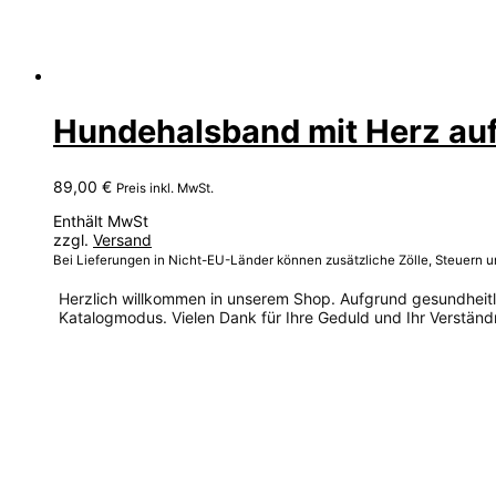
Hundehalsband mit Herz auf L
89,00
€
Preis inkl. MwSt.
Enthält MwSt
zzgl.
Versand
Bei Lieferungen in Nicht-EU-Länder können zusätzliche Zölle, Steuern 
Herzlich willkommen in unserem Shop. Aufgrund gesundheitlic
Katalogmodus. Vielen Dank für Ihre Geduld und Ihr Verständn
Dieses
Produkt
weist
mehrere
Varianten
auf.
Die
Optionen